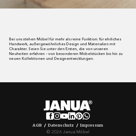
Bei uns stehen Möbel für mehr als reine Funktion: für ehrliches
Handwerk, außergewöhnliches Design und Materialien mit
Charakter. Seien Sie unter den Ersten, die von unseren
Neuheiten erfahren – von besonderen Möbelstücken bis hin zu
neuen Kollektionen und Designentwicklungen.
AGB
Datenschutz
Impressum
AGB
Datenschutz
Impressum
© 2026 Janua Möbel