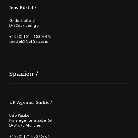
Jens Röstel
Gildestraße 9
D-32657 Lemgo
+49 (0) 151 - 15307475
roestel@freifrau.com
Spanien
UP Agentur GmbH
Udo Patzke
Prinzregentenstraße 68
D-81675 München
+49 (0) 171 - 5376767