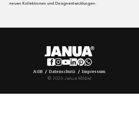
neuen Kollektionen und Designentwicklungen.
AGB
Datenschutz
Impressum
AGB
Datenschutz
Impressum
© 2026 Janua Möbel