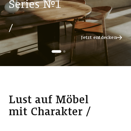
S
e
r
i
e
s
№
1
Jetzt entdecken
Jetzt entdecken
L
u
s
t
a
u
f
M
ö
b
e
l
m
i
t
C
h
a
r
a
k
t
e
r