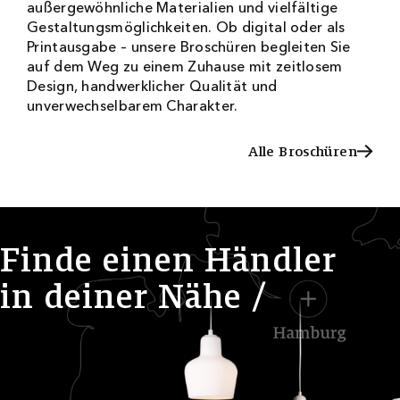
außergewöhnliche Materialien und vielfältige
Gestaltungsmöglichkeiten. Ob digital oder als
Printausgabe – unsere Broschüren begleiten Sie
auf dem Weg zu einem Zuhause mit zeitlosem
Design, handwerklicher Qualität und
unverwechselbarem Charakter.
Alle Broschüren
Alle Broschüren
F
i
n
d
e
e
i
n
e
n
H
ä
n
d
l
e
r
i
n
d
e
i
n
e
r
N
ä
h
e