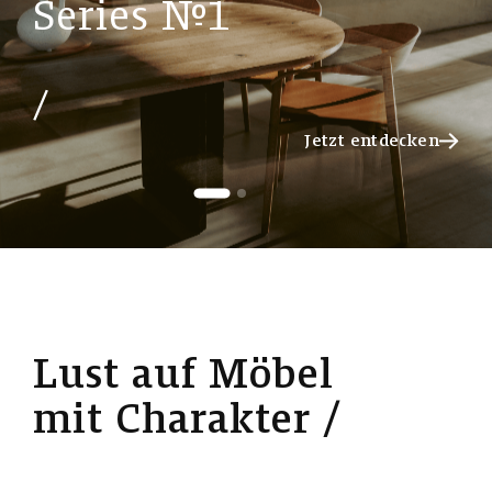
S
e
r
i
e
s
№
1
Jetzt entdecken
Jetzt entdecken
L
u
s
t
a
u
f
M
ö
b
e
l
m
i
t
C
h
a
r
a
k
t
e
r