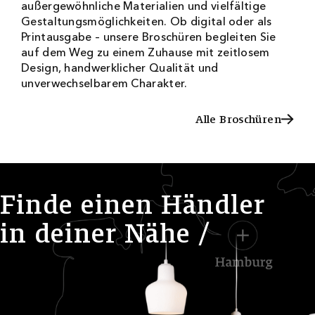
außergewöhnliche Materialien und vielfältige
Gestaltungsmöglichkeiten. Ob digital oder als
Printausgabe – unsere Broschüren begleiten Sie
auf dem Weg zu einem Zuhause mit zeitlosem
Design, handwerklicher Qualität und
unverwechselbarem Charakter.
Alle Broschüren
Alle Broschüren
F
i
n
d
e
e
i
n
e
n
H
ä
n
d
l
e
r
i
n
d
e
i
n
e
r
N
ä
h
e