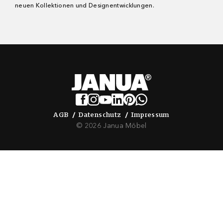
neuen Kollektionen und Designentwicklungen.
AGB
Datenschutz
Impressum
AGB
Datenschutz
Impressum
© 2026 Janua Möbel