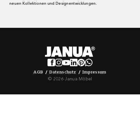
neuen Kollektionen und Designentwicklungen.
AGB
Datenschutz
Impressum
AGB
Datenschutz
Impressum
© 2026 Janua Möbel