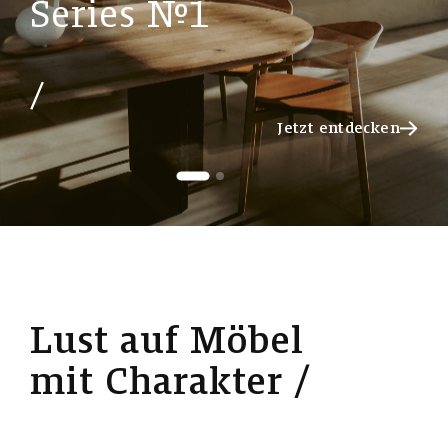
S
e
r
i
e
s
№
1
Jetzt entdecken
Jetzt entdecken
L
u
s
t
a
u
f
M
ö
b
e
l
m
i
t
C
h
a
r
a
k
t
e
r