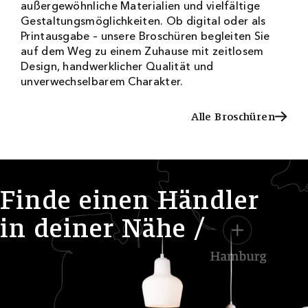
außergewöhnliche Materialien und vielfältige
Gestaltungsmöglichkeiten. Ob digital oder als
Printausgabe – unsere Broschüren begleiten Sie
auf dem Weg zu einem Zuhause mit zeitlosem
Design, handwerklicher Qualität und
unverwechselbarem Charakter.
Alle Broschüren
Alle Broschüren
F
i
n
d
e
e
i
n
e
n
H
ä
n
d
l
e
r
i
n
d
e
i
n
e
r
N
ä
h
e