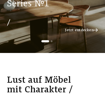
S
e
r
i
e
s
№
1
Jetzt entdecken
Jetzt entdecken
L
u
s
t
a
u
f
M
ö
b
e
l
m
i
t
C
h
a
r
a
k
t
e
r