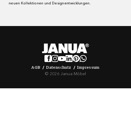
neuen Kollektionen und Designentwicklungen.
AGB
Datenschutz
Impressum
AGB
Datenschutz
Impressum
© 2026 Janua Möbel