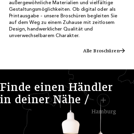
außergewöhnliche Materialien und vielfältige
Gestaltungsmöglichkeiten. Ob digital oder als
Printausgabe – unsere Broschüren begleiten Sie
auf dem Weg zu einem Zuhause mit zeitlosem
Design, handwerklicher Qualität und
unverwechselbarem Charakter.
Alle Broschüren
Alle Broschüren
F
i
n
d
e
e
i
n
e
n
H
ä
n
d
l
e
r
i
n
d
e
i
n
e
r
N
ä
h
e