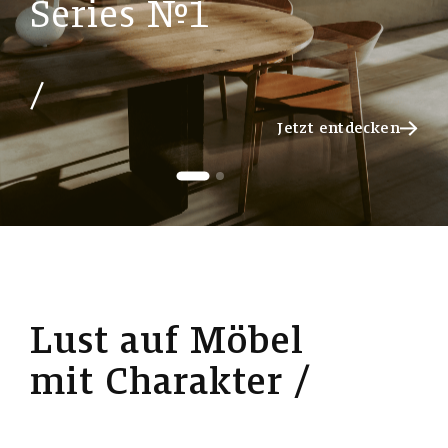
S
e
r
i
e
s
№
1
Jetzt entdecken
Jetzt entdecken
L
u
s
t
a
u
f
M
ö
b
e
l
m
i
t
C
h
a
r
a
k
t
e
r