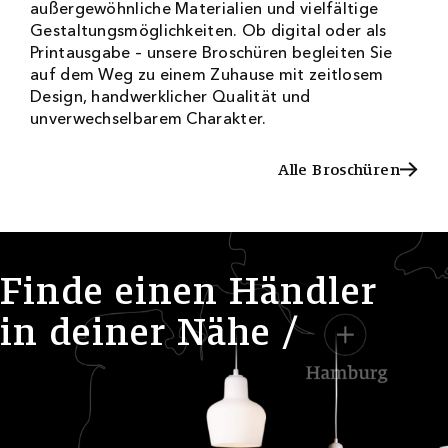
außergewöhnliche Materialien und vielfältige
Gestaltungsmöglichkeiten. Ob digital oder als
Printausgabe – unsere Broschüren begleiten Sie
auf dem Weg zu einem Zuhause mit zeitlosem
Design, handwerklicher Qualität und
unverwechselbarem Charakter.
Alle Broschüren
Alle Broschüren
F
i
n
d
e
e
i
n
e
n
H
ä
n
d
l
e
r
i
n
d
e
i
n
e
r
N
ä
h
e