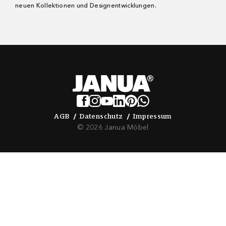
neuen Kollektionen und Designentwicklungen.
AGB
Datenschutz
Impressum
AGB
Datenschutz
Impressum
© 2026 Janua Möbel